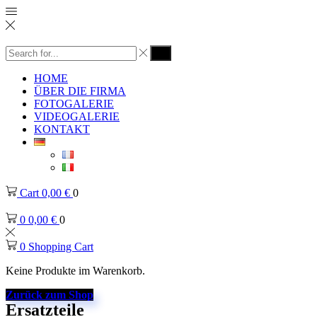
HOME
ÜBER DIE FIRMA
FOTOGALERIE
VIDEOGALERIE
KONTAKT
Cart
0,00
€
0
0
0,00
€
0
0
Shopping Cart
Keine Produkte im Warenkorb.
Zurück zum Shop
Ersatzteile