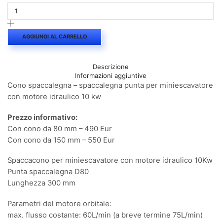
spaccalegna
-
spaccalegna
punta
AGGIUNGI AL CARRELLO
per
miniescavatore
con
Descrizione
motore
Informazioni aggiuntive
idraulico
Cono spaccalegna – spaccalegna punta per miniescavatore
10
kw
con motore idraulico 10 kw
quantità
Prezzo informativo:
Con cono da 80 mm – 490 Eur
Con cono da 150 mm – 550 Eur
Spaccacono per miniescavatore con motore idraulico 10Kw
Punta spaccalegna D80
Lunghezza 300 mm
Parametri del motore orbitale:
max. flusso costante: 60L/min (a breve termine 75L/min)