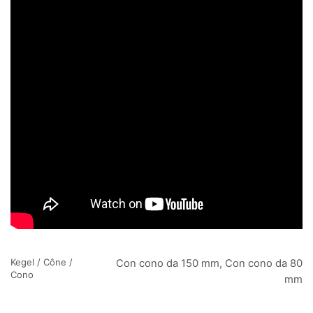
Kegel / Cône /
Con cono da 150 mm, Con cono da 80
Cono
mm