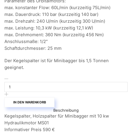
Parameter des Orbitalmotors:
max. konstanter Flow: 60L/min (kurzzeitig 75L/min)
max. Dauerdruck: 110 bar (kurzzeitig 140 bar)
max. Drehzahl: 240 U/min (kurzzeitig 300 U/min)
max. Leistung: 10,3 kW (kurzzeitig 12,1 kW)
max. Drehmoment: 360 Nm (kurzzeitig 456 Nm)
Anschlussmaße: 1/2″
Schaftdurchmesser: 25 mm
Der Kegelspalter ist für Minibagger bis 1,5 Tonnen
geeignet.
Kegelspalter
Holzspalter
für
Minibagger
mit
IN DEN WARENKORB
10
Beschreibung
kw
Kegelspalter, Holzspalter für Minibagger mit 10 kw
Hydraulikmotor
Baggeraufnahme
Hydraulikmotor MS01
MS01
Informativer Preis 590 €